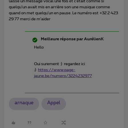
laissé un message vocal une fois et c’était comme si
quelqu’un avait mis en arrière son une musique comme
quand on met quelqu’un en pause. Le numéro est +32 2 423
29 77 merci de m’aider
Meilleure réponse par
AurélienK
Hello
Oui surement :) regardez ici
;)
https://www.page-
jaune.be/numero/3224232977
arnaque
Appel