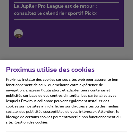
La Jupiler Pro League est de retour :
consultez le calendrier sportif Pickx
Proximus utilise des cookies
Proximus installe des cookies sur ses sites web pour assurer le bon
Conditions d'utilisation
Accessibility statement
fonctionnement de ceux-ci, améliorer votre expérience de
navigation, analyser l’utilisation, et adapter leurs contenus et
publicités sur base de vos centres d’intérêts. Les partenaires avec
lesquels Proximus collabore peuvent également installer des
cookies sur nos sites afin d’afficher sur d'autres sites ou des médias
sociaux des publicités susceptibles de vous intéresser. Attention, le
Tous droits réservés. ©
2026
Proximus
blocage de certains cookies peut entraver le bon fonctionnement du
site.
Gestion des cookies
Conditions générales, info consommateur
Liste des prix et tarifs
Accessibilité
Vie privée