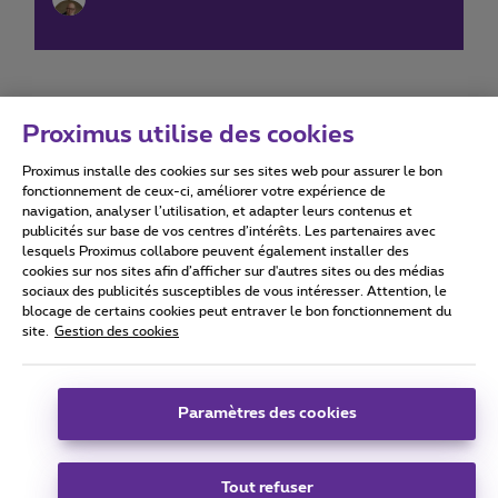
Proximus utilise des cookies
Proximus installe des cookies sur ses sites web pour assurer le bon
Conditions d'utilisation
Accessibility statement
fonctionnement de ceux-ci, améliorer votre expérience de
navigation, analyser l’utilisation, et adapter leurs contenus et
publicités sur base de vos centres d’intérêts. Les partenaires avec
lesquels Proximus collabore peuvent également installer des
cookies sur nos sites afin d’afficher sur d'autres sites ou des médias
sociaux des publicités susceptibles de vous intéresser. Attention, le
Tous droits réservés. ©
2026
Proximus
blocage de certains cookies peut entraver le bon fonctionnement du
site.
Gestion des cookies
Conditions générales, info consommateur
Liste des prix et tarifs
Accessibilité
Vie privée
Politique de gestion des cookies
Cookie manager
Coordonnées de l’entreprise
Paramètres des cookies
Ce site a été créé et est géré conformément au droit belge.
Boulevard du Roi Albert II 27 - B-1030 Bruxelles.
Tout refuser