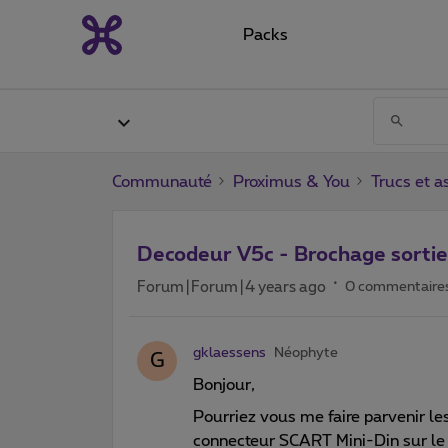
Packs
Communauté
Proximus & You
Trucs et a
Decodeur V5c - Brochage sorti
Forum|Forum|4 years ago
0 commentaire
gklaessens
Néophyte
G
Bonjour,
Pourriez vous me faire parvenir les
connecteur SCART Mini-Din sur le