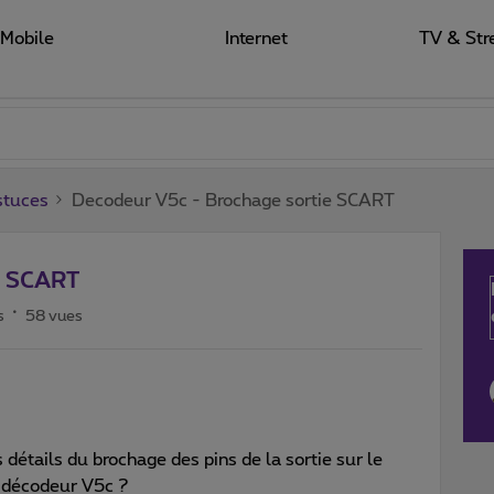
Mobile
Internet
TV & Str
stuces
Decodeur V5c - Brochage sortie SCART
e SCART
s
58 vues
 détails du brochage des pins de la sortie sur le
 décodeur V5c ?