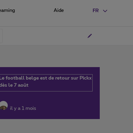
eaming
Aide
FR
Le football belge est de retour sur Pickx
dès le 7 août
il y a 1 mois