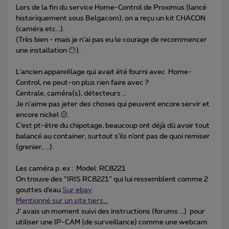
Lors de la fin du service Home-Control de Proximus (lancé
historiquement sous Belgacom), on a reçu un kit CHACON
(caméra etc...).
(Très bien - mais je n’ai pas eu le courage de recommencer
une installation 😶).
L’ancien appareillage qui avait été fourni avec Home-
Control, ne peut-on plus rien faire avec ?
Centrale, caméra(s), détecteurs …
Je n’aime pas jeter des choses qui peuvent encore servir et
encore nickel 😕.
C’est pt-être du chipotage, beaucoup ont déjà dû avoir tout
balancé au container, surtout s’ils n’ont pas de quoi remiser
(grenier, ...).
Les caméra p. ex : Model: RC8221
On trouve des “IRIS RC8221” qui lui ressemblent comme 2
gouttes d’eau
Sur ebay
.
Mentionné sur un site tiers…
J’ avais un moment suivi des instructions (forums ...) pour
utiliser une IP-CAM (de surveillance) comme une webcam