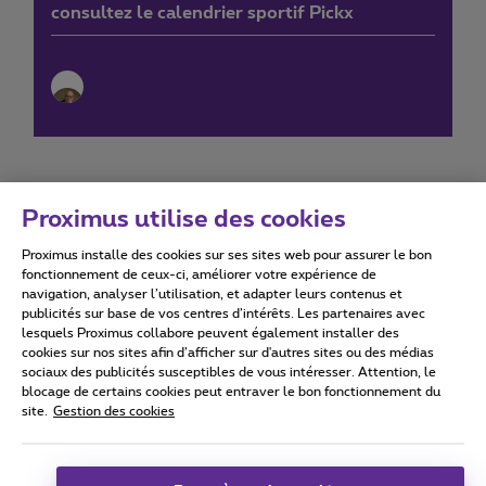
consultez le calendrier sportif Pickx
Proximus utilise des cookies
Proximus installe des cookies sur ses sites web pour assurer le bon
Conditions d'utilisation
Accessibility statement
fonctionnement de ceux-ci, améliorer votre expérience de
navigation, analyser l’utilisation, et adapter leurs contenus et
publicités sur base de vos centres d’intérêts. Les partenaires avec
lesquels Proximus collabore peuvent également installer des
cookies sur nos sites afin d’afficher sur d'autres sites ou des médias
sociaux des publicités susceptibles de vous intéresser. Attention, le
Tous droits réservés. ©
2026
Proximus
blocage de certains cookies peut entraver le bon fonctionnement du
site.
Gestion des cookies
Conditions générales, info consommateur
Liste des prix et tarifs
Accessibilité
Vie privée
Politique de gestion des cookies
Cookie manager
Coordonnées de l’entreprise