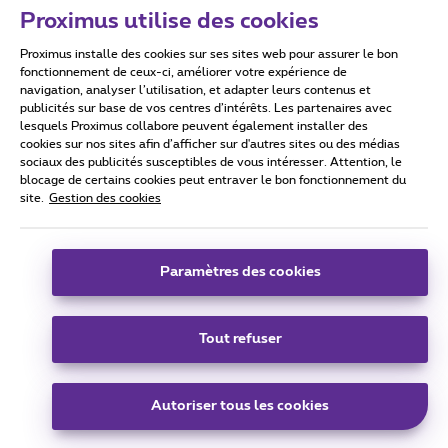
Proximus utilise des cookies
Proximus installe des cookies sur ses sites web pour assurer le bon
Conditions d'utilisation
Accessibility statement
fonctionnement de ceux-ci, améliorer votre expérience de
navigation, analyser l’utilisation, et adapter leurs contenus et
publicités sur base de vos centres d’intérêts. Les partenaires avec
lesquels Proximus collabore peuvent également installer des
cookies sur nos sites afin d’afficher sur d'autres sites ou des médias
sociaux des publicités susceptibles de vous intéresser. Attention, le
Tous droits réservés. ©
2026
Proximus
blocage de certains cookies peut entraver le bon fonctionnement du
site.
Gestion des cookies
Conditions générales, info consommateur
Liste des prix et tarifs
Accessibilité
Vie privée
Politique de gestion des cookies
Cookie manager
Coordonnées de l’entreprise
Paramètres des cookies
Ce site a été créé et est géré conformément au droit belge.
Boulevard du Roi Albert II 27 - B-1030 Bruxelles.
Tout refuser
Carrier & Wholesale Solutions
Autoriser tous les cookies
Proximus Group
|
Telindus
Jobs
|
Sitemap