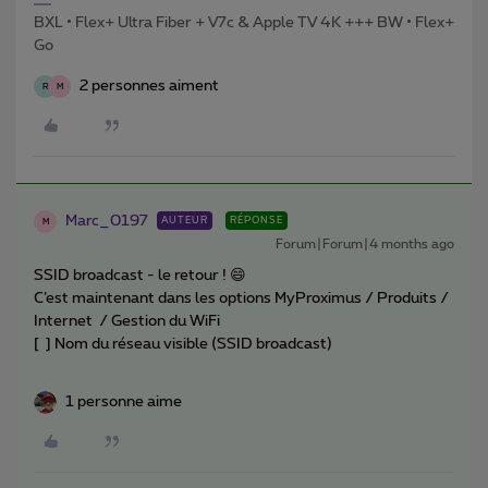
BXL • Flex+ Ultra Fiber + V7c & Apple TV 4K +++ BW • Flex+
Go
2 personnes aiment
R
M
Marc_0197
AUTEUR
RÉPONSE
M
Forum|Forum|4 months ago
SSID broadcast - le retour ! 😄
C’est maintenant dans les options MyProximus / Produits /
Internet / Gestion du WiFi
[ ] Nom du réseau visible (SSID broadcast)
1 personne aime