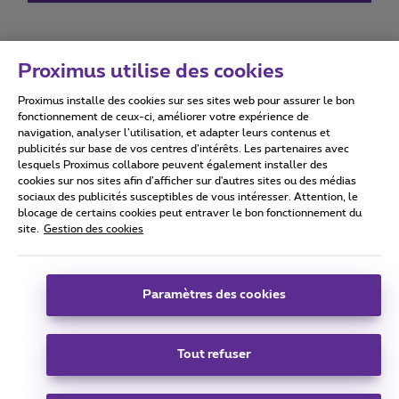
Proximus utilise des cookies
Proximus installe des cookies sur ses sites web pour assurer le bon
Conditions d'utilisation
Accessibility statement
fonctionnement de ceux-ci, améliorer votre expérience de
navigation, analyser l’utilisation, et adapter leurs contenus et
publicités sur base de vos centres d’intérêts. Les partenaires avec
lesquels Proximus collabore peuvent également installer des
cookies sur nos sites afin d’afficher sur d'autres sites ou des médias
sociaux des publicités susceptibles de vous intéresser. Attention, le
Tous droits réservés. ©
2026
Proximus
blocage de certains cookies peut entraver le bon fonctionnement du
site.
Gestion des cookies
Conditions générales, info consommateur
Liste des prix et tarifs
Accessibilité
Vie privée
Politique de gestion des cookies
Cookie manager
Coordonnées de l’entreprise
Paramètres des cookies
Ce site a été créé et est géré conformément au droit belge.
Boulevard du Roi Albert II 27 - B-1030 Bruxelles.
Tout refuser
Carrier & Wholesale Solutions