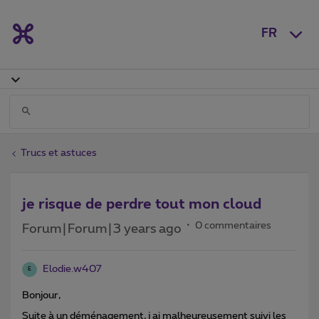
FR
Trucs et astuces
je risque de perdre tout mon cloud
0 commentaires
Forum|Forum|3 years ago
Elodie.w407
E
Bonjour,
Suite à un déménagement, j ai malheureusement suivi les