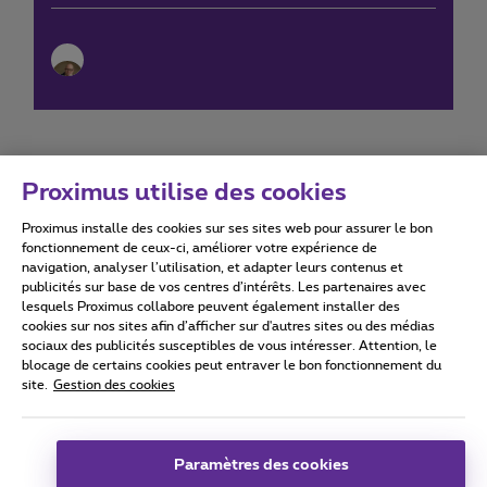
Proximus utilise des cookies
Proximus installe des cookies sur ses sites web pour assurer le bon
Conditions d'utilisation
Accessibility statement
fonctionnement de ceux-ci, améliorer votre expérience de
navigation, analyser l’utilisation, et adapter leurs contenus et
publicités sur base de vos centres d’intérêts. Les partenaires avec
lesquels Proximus collabore peuvent également installer des
cookies sur nos sites afin d’afficher sur d'autres sites ou des médias
sociaux des publicités susceptibles de vous intéresser. Attention, le
Tous droits réservés. ©
2026
Proximus
blocage de certains cookies peut entraver le bon fonctionnement du
site.
Gestion des cookies
Conditions générales, info consommateur
Liste des prix et tarifs
Accessibilité
Vie privée
Politique de gestion des cookies
Cookie manager
Coordonnées de l’entreprise
Paramètres des cookies
Ce site a été créé et est géré conformément au droit belge.