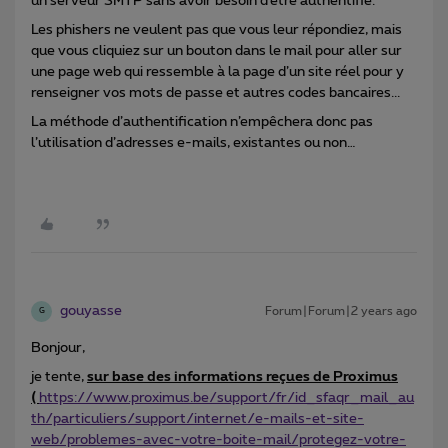
un serveur SMTP sans avoir besoin d’être authentifié.
Les phishers ne veulent pas que vous leur répondiez, mais
que vous cliquiez sur un bouton dans le mail pour aller sur
une page web qui ressemble à la page d’un site réel pour y
renseigner vos mots de passe et autres codes bancaires...
La méthode d’authentification n’empêchera donc pas
l’utilisation d’adresses e-mails, existantes ou non…
gouyasse
Forum|Forum|2 years ago
G
Bonjour,
je tente,
sur base des informations reçues de Proximus
(
https://www.proximus.be/support/fr/id_sfaqr_mail_au
th/particuliers/support/internet/e-mails-et-site-
web/problemes-avec-votre-boite-mail/protegez-votre-