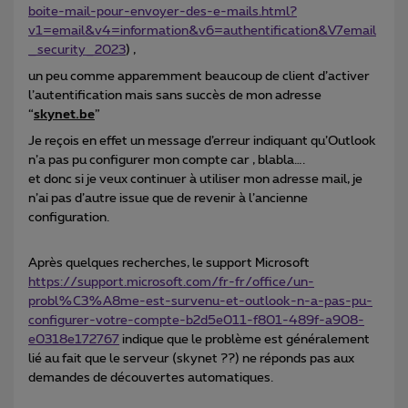
boite-mail-pour-envoyer-des-e-mails.html?
v1=email&v4=information&v6=authentification&V7email
_security_2023
) ,
un peu comme apparemment beaucoup de client d’activer
l’autentification mais sans succès de mon adresse
“
skynet.be
”
Je reçois en effet un message d’erreur indiquant qu’Outlook
n’a pas pu configurer mon compte car , blabla….
et donc si je veux continuer à utiliser mon adresse mail, je
n’ai pas d’autre issue que de revenir à l’ancienne
configuration.
Après quelques recherches, le support Microsoft
https://support.microsoft.com/fr-fr/office/un-
probl%C3%A8me-est-survenu-et-outlook-n-a-pas-pu-
configurer-votre-compte-b2d5e011-f801-489f-a908-
e0318e172767
indique que le problème est généralement
lié au fait que le serveur (skynet ??) ne réponds pas aux
demandes de découvertes automatiques.