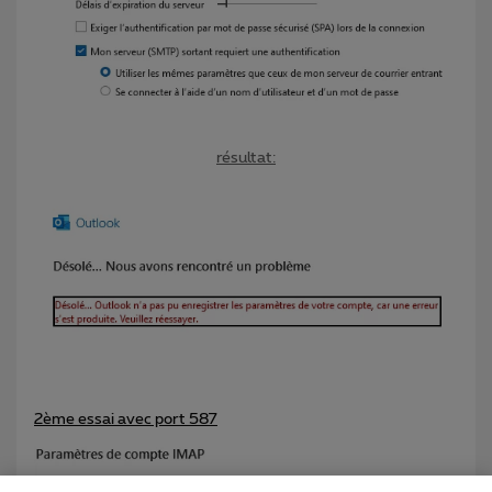
résultat:
2ème essai avec port 587