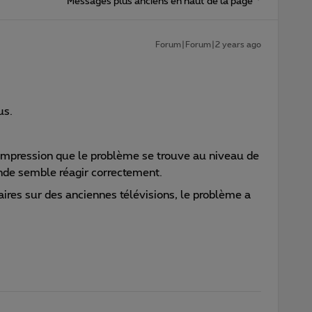
Messages plus anciens en haut de la page
Forum|Forum|2 years ago
us.
 l’impression que le problème se trouve au niveau de
ande semble réagir correctement.
ires sur des anciennes télévisions, le problème a