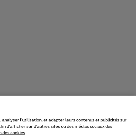
nalyser l’utilisation, et adapter leurs contenus et publicités sur
in d’afficher sur d'autres sites ou des médias sociaux des
n des cookies