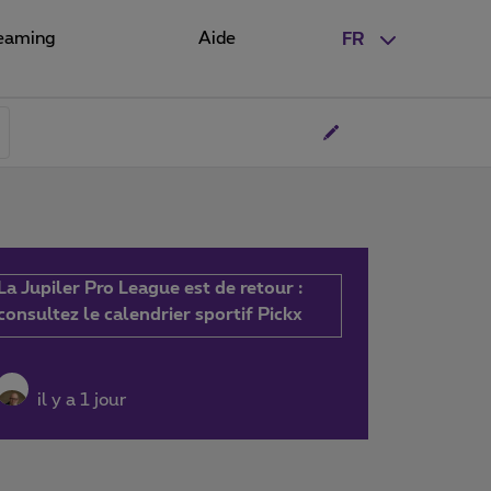
eaming
Aide
FR
La Jupiler Pro League est de retour :
consultez le calendrier sportif Pickx
il y a 1 jour