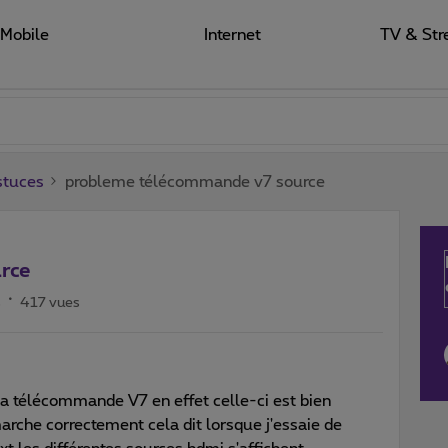
Mobile
Internet
TV & Str
stuces
probleme télécommande v7 source
rce
s
417 vues
ma télécommande V7 en effet celle-ci est bien
rche correctement cela dit lorsque j'essaie de