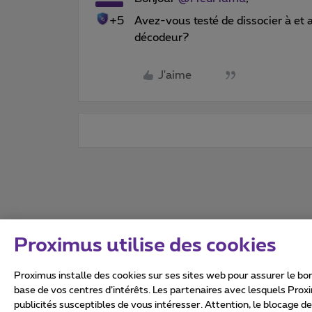
+5
Avez-vous testé de dissocier à et
décodeur?
J'aime
Proximus utilise des cookies
Proximus installe des cookies sur ses sites web pour assurer le bon
base de vos centres d’intérêts. Les partenaires avec lesquels Prox
publicités susceptibles de vous intéresser. Attention, le blocage d
Tous droits réservés. ©
2026