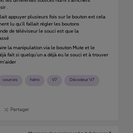
t les différentes sources hdmi s'affichent
ir .
llait appuyer plusieurs fois sur le bouton ext cela
ent lu qu'il fallait régler les boutons
e de téléviseur le souci est que la
assé
faire la manipulation via le bouton Mute et le
éjà fait si quelqu'un a déjà eu le souci et à trouver
 m'aider
sources
hdmi
V7
Décodeur V7
Partager