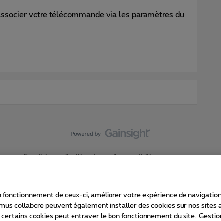
 associer votre télécommande via les paramètres du
Conditions d'utilisation
Accessibility statement
 fonctionnement de ceux-ci, améliorer votre expérience de navigation, a
imus collabore peuvent également installer des cookies sur nos sites af
e certains cookies peut entraver le bon fonctionnement du site.
Gestio
Proximus