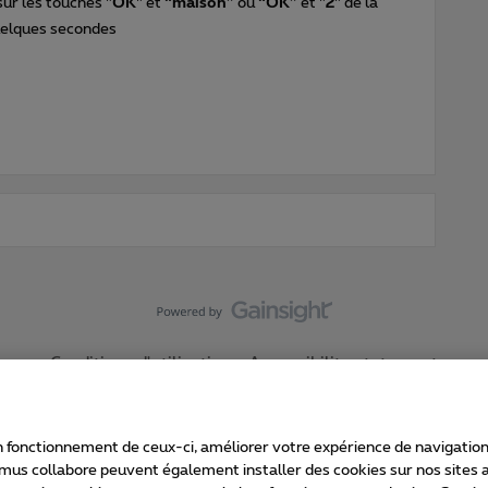
ur les touches
"OK"
et
“maison”
ou
“OK”
et
"2"
de la
elques secondes
Conditions d'utilisation
Accessibility statement
 fonctionnement de ceux-ci, améliorer votre expérience de navigation, a
imus collabore peuvent également installer des cookies sur nos sites af