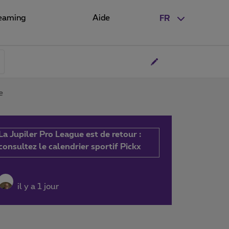
eaming
Aide
FR
e
La Jupiler Pro League est de retour :
consultez le calendrier sportif Pickx
il y a 1 jour