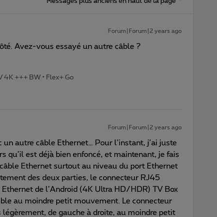
Messages plus anciens en haut de la page
Forum|Forum|2 years ago
côté. Avez-vous essayé un autre câble ?
TV 4K +++ BW • Flex+ Go
Forum|Forum|2 years ago
 un autre câble Ethernet… Pour l’instant, j’ai juste
qu’il est déjà bien enfoncé, et maintenant, je fais
e câble Ethernet surtout au niveau du port Ethernet
îtement des deux parties, le connecteur RJ45
5 Ethernet de l’Android (4K Ultra HD/HDR) TV Box
nsible au moindre petit mouvement. Le connecteur
 légèrement, de gauche à droite, au moindre petit