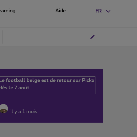
eaming
Aide
FR
Le football belge est de retour sur Pickx
dès le 7 août
il y a 1 mois