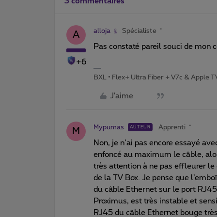
3 commentaires
alloja
Spécialiste
A
Pas constaté pareil souci de mon 
+6
BXL • Flex+ Ultra Fiber + V7c & Apple 
J'aime
Mypumas
Apprenti
AUTEUR
M
Non, je n’ai pas encore essayé avec
enfoncé au maximum le câble, alors 
très attention à ne pas effleurer l
de la TV Box. Je pense que l’embo
du câble Ethernet sur le port RJ4
Proximus, est très instable et se
RJ45 du câble Ethernet bouge très