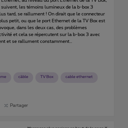
Ethernet, au niveau du port Ethernet de la TV Box,
 suivent, les témoins lumineux de la b-box 3
us tard, se rallument ! On dirait que le connecteur
lus petit, ou que le port Ethernet de la TV Box est
rovoque, dans les deux cas, des problèmes
ctivité et cela se répercutent sur la b-box 3 avec
nent et se rallument constamment…
eme
câble
TV Box
cable ethernet
Partager