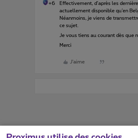
+6
Effectivement, d’après les dernière
actuellement disponible qu’en Bel
Néanmoins, je viens de transmettre
ce sujet.
Je vous tiens au courant dès que 
Merci
J'aime
Proximus utilise des cookies