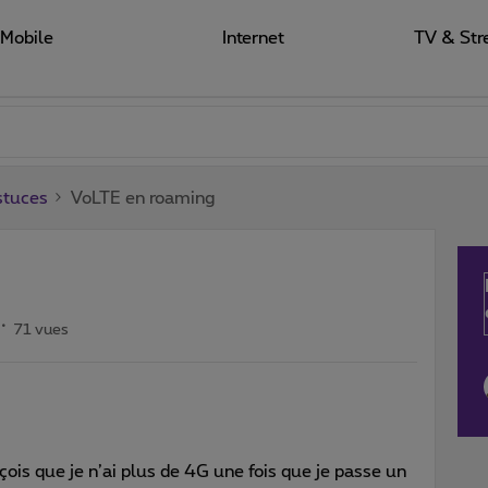
Mobile
Internet
TV & Str
stuces
VoLTE en roaming
71 vues
ois que je n’ai plus de 4G une fois que je passe un