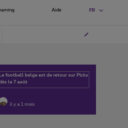
eaming
Aide
FR
Le football belge est de retour sur Pickx
dès le 7 août
il y a 1 mois