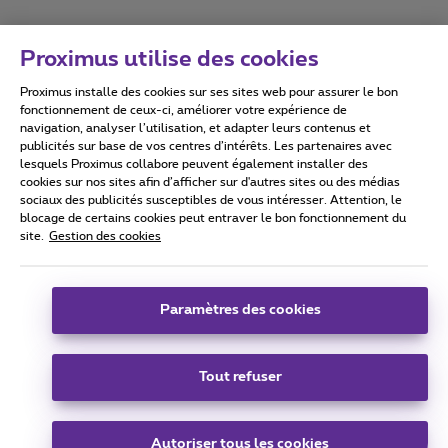
Proximus utilise des cookies
Proximus installe des cookies sur ses sites web pour assurer le bon
Conditions d'utilisation
Accessibility statement
fonctionnement de ceux-ci, améliorer votre expérience de
navigation, analyser l’utilisation, et adapter leurs contenus et
publicités sur base de vos centres d’intérêts. Les partenaires avec
lesquels Proximus collabore peuvent également installer des
cookies sur nos sites afin d’afficher sur d'autres sites ou des médias
sociaux des publicités susceptibles de vous intéresser. Attention, le
Tous droits réservés. ©
2026
Proximus
blocage de certains cookies peut entraver le bon fonctionnement du
site.
Gestion des cookies
Conditions générales, info consommateur
Liste des prix et tarifs
Accessibilité
Vie privée
Politique de gestion des cookies
Cookie manager
Coordonnées de l’entreprise
Paramètres des cookies
Ce site a été créé et est géré conformément au droit belge.
Boulevard du Roi Albert II 27 - B-1030 Bruxelles.
Tout refuser
Carrier & Wholesale Solutions
Autoriser tous les cookies
Proximus Group
|
Telindus