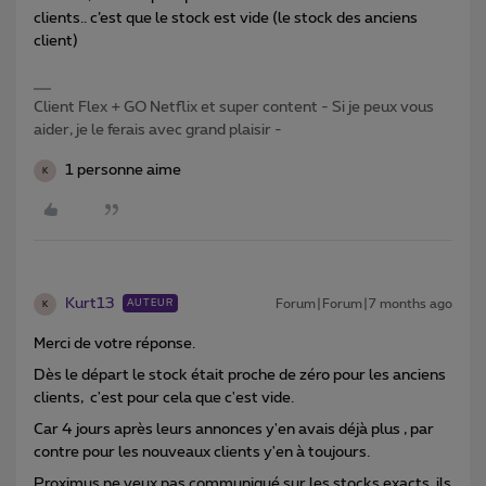
clients.. c’est que le stock est vide (le stock des anciens
client)
Client Flex + GO Netflix et super content - Si je peux vous
aider, je le ferais avec grand plaisir -
1 personne aime
K
Kurt13
Forum|Forum|7 months ago
AUTEUR
K
Merci de votre réponse.
Dès le départ le stock était proche de zéro pour les anciens
clients, c'est pour cela que c'est vide.
Car 4 jours après leurs annonces y'en avais déjà plus , par
contre pour les nouveaux clients y'en à toujours.
Proximus ne veux pas communiqué sur les stocks exacts, ils