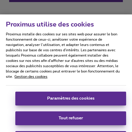
Proximus utilise des cookies
Proximus installe des cookies sur ses sites web pour assurer le bon
Conditions d'utilisation
Accessibility statement
fonctionnement de ceux-ci, améliorer votre expérience de
navigation, analyser l’utilisation, et adapter leurs contenus et
publicités sur base de vos centres d’intérêts. Les partenaires avec
lesquels Proximus collabore peuvent également installer des
cookies sur nos sites afin d’afficher sur d'autres sites ou des médias
sociaux des publicités susceptibles de vous intéresser. Attention, le
Tous droits réservés. ©
2026
Proximus
blocage de certains cookies peut entraver le bon fonctionnement du
site.
Gestion des cookies
Conditions générales, info consommateur
Liste des prix et tarifs
Accessibilité
Vie privée
Politique de gestion des cookies
Cookie manager
Coordonnées de l’entreprise
Paramètres des cookies
Ce site a été créé et est géré conformément au droit belge.
Boulevard du Roi Albert II 27 - B-1030 Bruxelles.
Tout refuser
Carrier & Wholesale Solutions