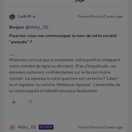
page
Ludo M
Forum|Forum|2 years ago
Bonjour
@Vicky_01
,
Pourriez-vous me communiquer le nom de cette société
“annexée” ?
N'hésitez surtout pas à compléter votre profil en indiquant
votre numéro de ligne ou de client. (Pas d'inquiétude, ces
données resteront confidentielles sur le forum) Autre
conseil : La réponse à votre question est correcte ? ‘Likez’-
la et signalez-la comme ‘Meilleure réponse’. L’ensemble de
la communauté en bénéficiera plus facilement.
Vicky_01
Forum|Forum|2 years ago
AUTEUR
V