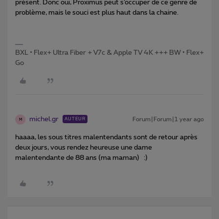
présent. Donc oui, Proximus peut s’occuper de ce genre de
problème, mais le souci est plus haut dans la chaine.
BXL • Flex+ Ultra Fiber + V7c & Apple TV 4K +++ BW • Flex+
Go
michel.gr
Forum|Forum|1 year ago
AUTEUR
M
haaaa, les sous titres malentendants sont de retour après
deux jours, vous rendez heureuse une dame
malentendante de 88 ans (ma maman) :)