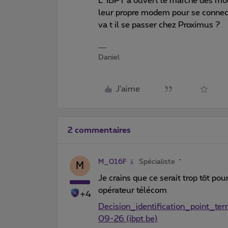
L’ IBPT à ouvert le marché des mode
leur propre modem pour se connect
va t il se passer chez Proximus ?
Daniel
J'aime
2 commentaires
M_016F
Spécialiste
M
Je crains que ce serait trop tôt pou
opérateur télécom
+4
Decision_identification_point_t
09-26 (ibpt.be)