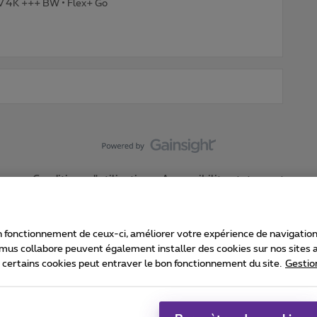
TV 4K +++ BW • Flex+ Go
Conditions d'utilisation
Accessibility statement
 fonctionnement de ceux-ci, améliorer votre expérience de navigation, a
imus collabore peuvent également installer des cookies sur nos sites af
e certains cookies peut entraver le bon fonctionnement du site.
Gestio
Proximus
consommateur
Liste des prix et tarifs
Accessibilité
stion des cookies
Cookie manager
Coordonnées de l’entreprise
Ca
é conformément au droit belge.
Pr