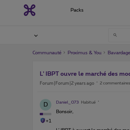
Packs
Communauté
Proximus & You
Bavardag
L' IBPT ouvre le marché des m
Forum|Forum|2 years ago
2 commentaire
Daniel_073
Habitué
D
Bonsoir,
+1