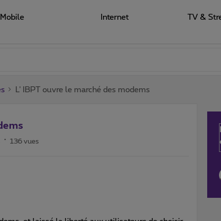
Mobile
Internet
TV & Str
es
L' IBPT ouvre le marché des modems
odems
s
136 vues