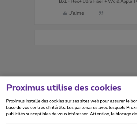
BXL • Flex+ Ultra Fiber + V7c & Apple 
J'aime
Proximus utilise des cookies
Proximus installe des cookies sur ses sites web pour assurer le bon
base de vos centres d’intérêts. Les partenaires avec lesquels Prox
publicités susceptibles de vous intéresser. Attention, le blocage d
Tous droits réservés. ©
2026
Conditions générales, info 
Vie privée
Politique de ge
Ce site a été créé et est gér