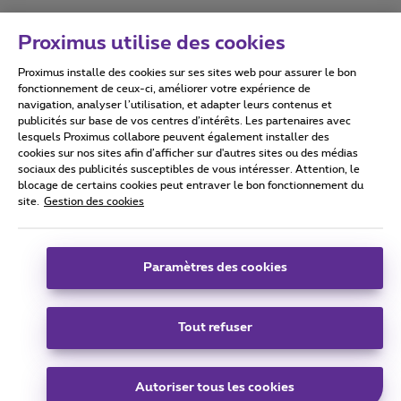
Proximus utilise des cookies
Proximus installe des cookies sur ses sites web pour assurer le bon
Conditions d'utilisation
Accessibility statement
fonctionnement de ceux-ci, améliorer votre expérience de
navigation, analyser l’utilisation, et adapter leurs contenus et
publicités sur base de vos centres d’intérêts. Les partenaires avec
lesquels Proximus collabore peuvent également installer des
cookies sur nos sites afin d’afficher sur d'autres sites ou des médias
sociaux des publicités susceptibles de vous intéresser. Attention, le
Tous droits réservés. ©
2026
Proximus
blocage de certains cookies peut entraver le bon fonctionnement du
site.
Gestion des cookies
Conditions générales, info consommateur
Liste des prix et tarifs
Accessibilité
Vie privée
Politique de gestion des cookies
Cookie manager
Coordonnées de l’entreprise
Paramètres des cookies
Ce site a été créé et est géré conformément au droit belge.
Boulevard du Roi Albert II 27 - B-1030 Bruxelles.
Tout refuser
Carrier & Wholesale Solutions
Autoriser tous les cookies
Proximus Group
|
Telindus