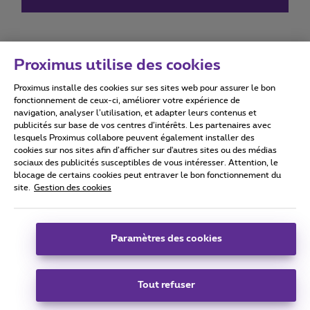
Proximus utilise des cookies
Proximus installe des cookies sur ses sites web pour assurer le bon
Conditions d'utilisation
Accessibility statement
fonctionnement de ceux-ci, améliorer votre expérience de
navigation, analyser l’utilisation, et adapter leurs contenus et
publicités sur base de vos centres d’intérêts. Les partenaires avec
lesquels Proximus collabore peuvent également installer des
cookies sur nos sites afin d’afficher sur d'autres sites ou des médias
sociaux des publicités susceptibles de vous intéresser. Attention, le
Tous droits réservés. ©
2026
Proximus
blocage de certains cookies peut entraver le bon fonctionnement du
site.
Gestion des cookies
Conditions générales, info consommateur
Liste des prix et tarifs
Accessibilité
Vie privée
Politique de gestion des cookies
Cookie manager
Coordonnées de l’entreprise
Paramètres des cookies
Ce site a été créé et est géré conformément au droit belge.
Boulevard du Roi Albert II 27 - B-1030 Bruxelles.
Tout refuser