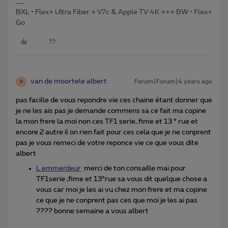
BXL • Flex+ Ultra Fiber + V7c & Apple TV 4K +++ BW • Flex+
Go
van de moortele albert
Forum|Forum|4 years ago
V
pas facille de vous repondre vie ces chaine étant donner que
je ne les ais pas je demande commens sa ce fait ma copine
la mon frere la moi non ces TF1 serie, fime et 13 ° rue et
encore 2 autre il on rien fait pour ces cela que je ne conprent
pas je vous remeci de votre reponce vie ce que vous dite
albert
L emmerdeur
merci de ton consaille mai pour
TF1serie ,fime et 13°rue sa vous dit quelque chose a
vous car moi je les ai vu chez mon frere et ma copine
ce que je ne conprent pas ces que moi je les ai pas
???? bonne semaine a vous albert