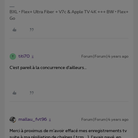
BXL • Flex+ Ultra Fiber + V7c & Apple TV 4K +++ BW • Flex+
Go
titi70
Forum|Forum|4 years ago
T
C’est pareil à la concurrence d’ailleurs…
mallau_fvt96
Forum|Forum|4 years ago
Merci à proximus de m’avoir effacé mes enregistrements tv
suite à ma résiliation de chaînes ( tcm,...).J’avais payé en