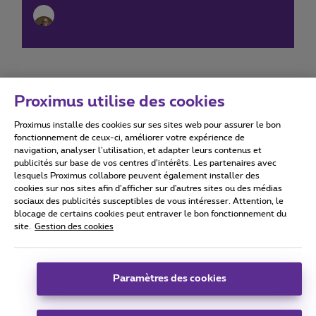
Proximus utilise des cookies
Proximus installe des cookies sur ses sites web pour assurer le bon
Conditions d'utilisation
Accessibility statement
fonctionnement de ceux-ci, améliorer votre expérience de
navigation, analyser l’utilisation, et adapter leurs contenus et
publicités sur base de vos centres d’intérêts. Les partenaires avec
lesquels Proximus collabore peuvent également installer des
cookies sur nos sites afin d’afficher sur d'autres sites ou des médias
sociaux des publicités susceptibles de vous intéresser. Attention, le
Tous droits réservés. ©
2026
Proximus
blocage de certains cookies peut entraver le bon fonctionnement du
site.
Gestion des cookies
Conditions générales, info consommateur
Liste des prix et tarifs
Accessibilité
Vie privée
Politique de gestion des cookies
Cookie manager
Coordonnées de l’entreprise
Paramètres des cookies
Ce site a été créé et est géré conformément au droit belge.
Boulevard du Roi Albert II 27 - B-1030 Bruxelles.