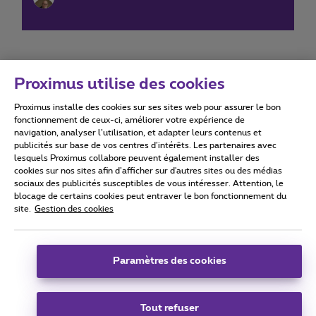
Proximus utilise des cookies
Proximus installe des cookies sur ses sites web pour assurer le bon
Conditions d'utilisation
Accessibility statement
fonctionnement de ceux-ci, améliorer votre expérience de
navigation, analyser l’utilisation, et adapter leurs contenus et
publicités sur base de vos centres d’intérêts. Les partenaires avec
lesquels Proximus collabore peuvent également installer des
cookies sur nos sites afin d’afficher sur d'autres sites ou des médias
sociaux des publicités susceptibles de vous intéresser. Attention, le
Tous droits réservés. ©
2026
Proximus
blocage de certains cookies peut entraver le bon fonctionnement du
site.
Gestion des cookies
Conditions générales, info consommateur
Liste des prix et tarifs
Accessibilité
Vie privée
Politique de gestion des cookies
Cookie manager
Coordonnées de l’entreprise
Paramètres des cookies
Ce site a été créé et est géré conformément au droit belge.
Boulevard du Roi Albert II 27 - B-1030 Bruxelles.
Tout refuser