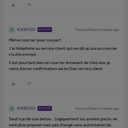
fc935720
Forum|Forum|4 years ago
AUTEUR
F
Même courrier pour ma part.
J’ai téléphoné au service client qui me dit qu’aucun courrier
n’a été envoyé …
C’est pourtant bien un courrier émanant de chez eux, je
viens d’avoir confirmation via le Chat service client
fc935720
Forum|Forum|4 years ago
AUTEUR
F
Sauf si je dis une betise .. Logiquement les anciens packs ne
sont plus proposé mais pas changé sans autorisation du