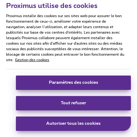
Proximus utilise des cookies
Proximus installe des cookies sur ses sites web pour assurer le bon
fonctionnement de ceux-ci, améliorer votre expérience de
navigation, analyser l’utilisation, et adapter leurs contenus et
publicités sur base de vos centres d’intérêts. Les partenaires avec
lesquels Proximus collabore peuvent également installer des
Conditions d'utilisation
Accessibility statement
cookies sur nos sites afin d’afficher sur d'autres sites ou des médias
sociaux des publicités susceptibles de vous intéresser. Attention, le
blocage de certains cookies peut entraver le bon fonctionnement du
site.
Gestion des cookies
Tous droits réservés. ©
2026
Proximus
Conditions générales, info consommateur
Paramètres des cookies
Liste des prix et tarifs
Accessibilité
Vie privée
Politique de gestion des cookies
Cookie manager
Coordonnées de l’entreprise
Tout refuser
Ce site a été créé et est géré conformément au droit belge.
Boulevard du Roi Albert II 27 - B-1030 Bruxelles.
Autoriser tous les cookies