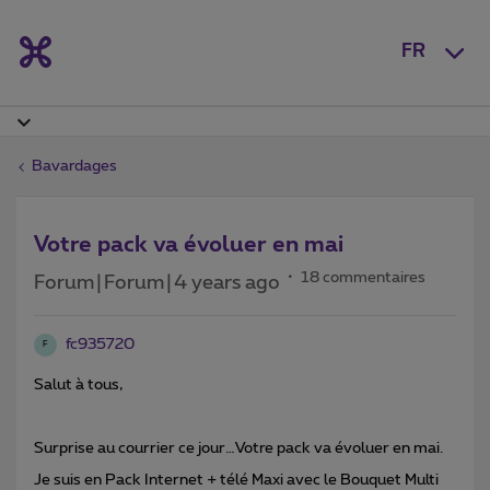
FR
Bavardages
Votre pack va évoluer en mai
18 commentaires
Forum|Forum|4 years ago
fc935720
F
Salut à tous,
Surprise au courrier ce jour…Votre pack va évoluer en mai.
Je suis en Pack Internet + télé Maxi avec le Bouquet Multi