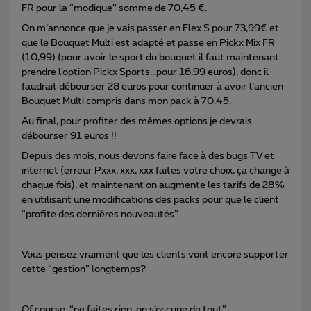
FR pour la “modique” somme de 70,45 €.
On m’annonce que je vais passer en Flex S pour 73,99€ et
que le Bouquet Multi est adapté et passe en Pickx Mix FR
(10,99) (pour avoir le sport du bouquet il faut maintenant
prendre l’option Pickx Sports...pour 16,99 euros), donc il
faudrait débourser 28 euros pour continuer à avoir l’ancien
Bouquet Multi compris dans mon pack à 70,45.
Au final, pour profiter des mêmes options je devrais
débourser 91 euros !!
Depuis des mois, nous devons faire face à des bugs TV et
internet (erreur Pxxx, xxx, xxx faites votre choix, ça change à
chaque fois), et maintenant on augmente les tarifs de 28%
en utilisant une modifications des packs pour que le client
“profite des dernières nouveautés”.
Vous pensez vraiment que les clients vont encore supporter
cette “gestion” longtemps?
Of course, “ne faites rien, on s’occupe de tout”