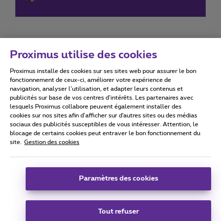
Proximus utilise des cookies
Proximus installe des cookies sur ses sites web pour assurer le bon
Conditions d'utilisation
Accessibility statement
fonctionnement de ceux-ci, améliorer votre expérience de
navigation, analyser l’utilisation, et adapter leurs contenus et
publicités sur base de vos centres d’intérêts. Les partenaires avec
lesquels Proximus collabore peuvent également installer des
cookies sur nos sites afin d’afficher sur d'autres sites ou des médias
sociaux des publicités susceptibles de vous intéresser. Attention, le
Tous droits réservés. ©
2026
Proximus
blocage de certains cookies peut entraver le bon fonctionnement du
site.
Gestion des cookies
Conditions générales, info consommateur
Liste des prix et tarifs
Accessibilité
Vie privée
Politique de gestion des cookies
Cookie manager
Coordonnées de l’entreprise
Paramètres des cookies
Ce site a été créé et est géré conformément au droit belge.
Boulevard du Roi Albert II 27 - B-1030 Bruxelles.
Tout refuser