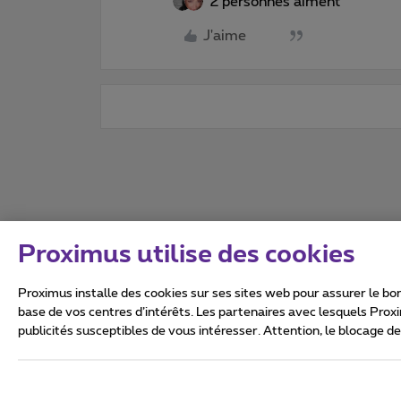
2 personnes aiment
J'aime
Proximus utilise des cookies
Proximus installe des cookies sur ses sites web pour assurer le bon
base de vos centres d’intérêts. Les partenaires avec lesquels Prox
publicités susceptibles de vous intéresser. Attention, le blocage d
Tous droits réservés. ©
2026
Conditions générales, info 
Vie privée
Politique de ge
Ce site a été créé et est gér