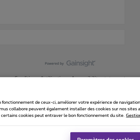
Conditions d'utilisation
Accessibility statement
 fonctionnement de ceux-ci, améliorer votre expérience de navigation, a
imus collabore peuvent également installer des cookies sur nos sites af
e certains cookies peut entraver le bon fonctionnement du site.
Gestio
Proximus
consommateur
Liste des prix et tarifs
Accessibilité
stion des cookies
Cookie manager
Coordonnées de l’entreprise
Ca
é conformément au droit belge.
Pr