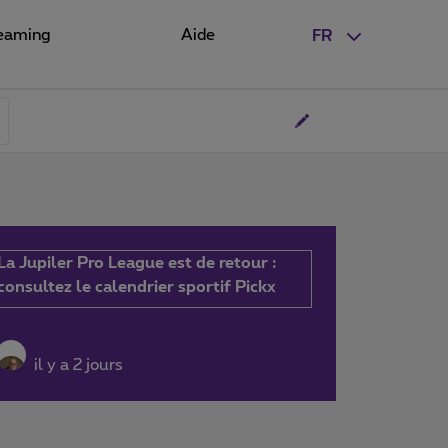
eaming
Aide
FR
La Jupiler Pro League est de retour :
consultez le calendrier sportif Pickx
il y a 2 jours