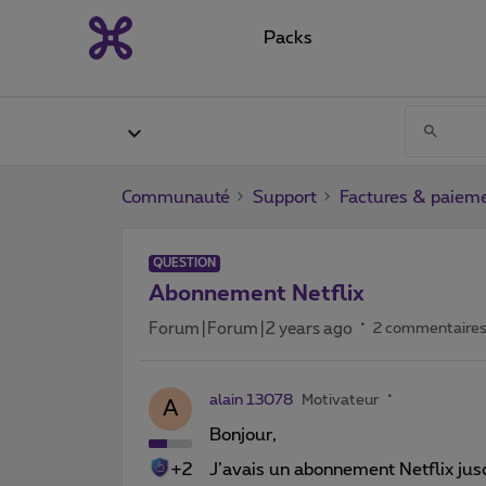
Packs
Communauté
Support
Factures & paiem
QUESTION
Abonnement Netflix
Forum|Forum|2 years ago
2 commentaire
alain 13078
Motivateur
A
Bonjour,
+2
J’avais un abonnement Netflix jusqu