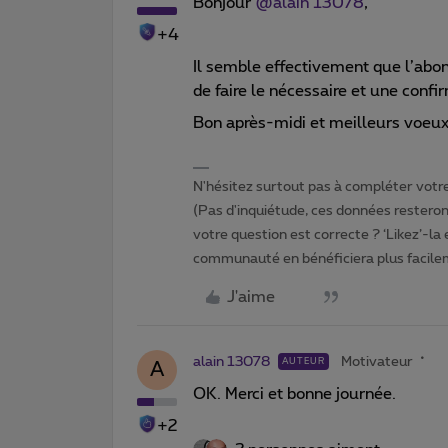
Bonjour
@alain 13078
,
+4
Il semble effectivement que l’abon
de faire le nécessaire et une confi
Bon après-midi et meilleurs voeu
N'hésitez surtout pas à compléter votre 
(Pas d'inquiétude, ces données resteront
votre question est correcte ? ‘Likez’-la
communauté en bénéficiera plus facile
J'aime
alain 13078
Motivateur
AUTEUR
A
OK. Merci et bonne journée.
+2