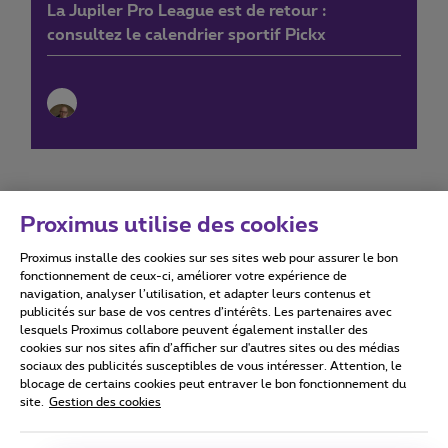
La Jupiler Pro League est de retour :
consultez le calendrier sportif Pickx
Proximus utilise des cookies
Proximus installe des cookies sur ses sites web pour assurer le bon
Conditions d'utilisation
Accessibility statement
fonctionnement de ceux-ci, améliorer votre expérience de
navigation, analyser l’utilisation, et adapter leurs contenus et
publicités sur base de vos centres d’intérêts. Les partenaires avec
lesquels Proximus collabore peuvent également installer des
cookies sur nos sites afin d’afficher sur d'autres sites ou des médias
sociaux des publicités susceptibles de vous intéresser. Attention, le
Tous droits réservés. ©
2026
Proximus
blocage de certains cookies peut entraver le bon fonctionnement du
site.
Gestion des cookies
Conditions générales, info consommateur
Liste des prix et tarifs
Accessibilité
Vie privée
Politique de gestion des cookies
Cookie manager