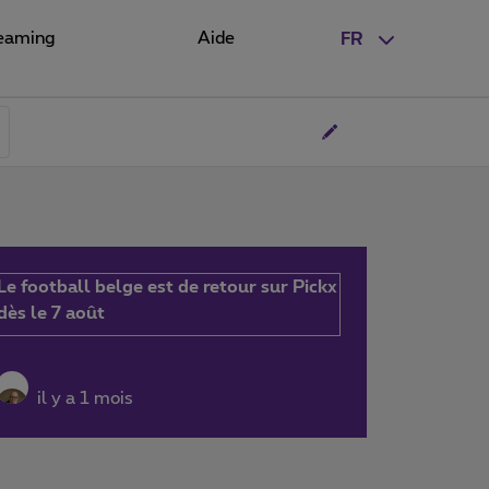
eaming
Aide
FR
Le football belge est de retour sur Pickx
dès le 7 août
il y a 1 mois