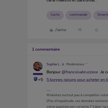
carte maestro et Bancontac .
Carte
commande
Smart
J'aime
1 commentaire
Sophie L.
Modérateur
Bonjour ​
@francoisabruzzese
Je co
+5
5 bonnes raisons pour acheter en l
N'hésitez surtout pas à compléter votre 
(Pas d'inquiétude, ces données resteront
votre question est correcte ? ‘Likez’-la