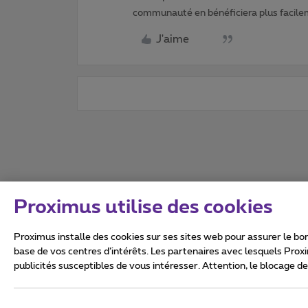
communauté en bénéficiera plus facile
J'aime
Proximus utilise des cookies
Proximus installe des cookies sur ses sites web pour assurer le bon
base de vos centres d’intérêts. Les partenaires avec lesquels Prox
publicités susceptibles de vous intéresser. Attention, le blocage d
Tous droits réservés. ©
2026
Conditions générales, info 
Vie privée
Politique de ge