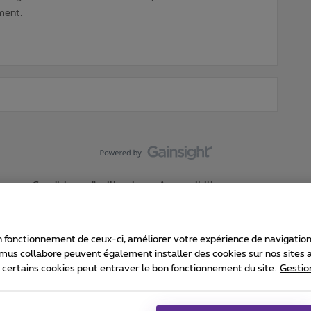
ment.
Conditions d'utilisation
Accessibility statement
 fonctionnement de ceux-ci, améliorer votre expérience de navigation, a
imus collabore peuvent également installer des cookies sur nos sites af
e certains cookies peut entraver le bon fonctionnement du site.
Gestio
Proximus
consommateur
Liste des prix et tarifs
Accessibilité
stion des cookies
Cookie manager
Coordonnées de l’entreprise
Ca