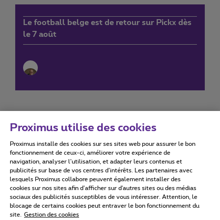
Le football belge est de retour sur Pickx dès
le 7 août
Proximus utilise des cookies
Proximus installe des cookies sur ses sites web pour assurer le bon
Conditions d'utilisation
Accessibility statement
fonctionnement de ceux-ci, améliorer votre expérience de
navigation, analyser l’utilisation, et adapter leurs contenus et
publicités sur base de vos centres d’intérêts. Les partenaires avec
lesquels Proximus collabore peuvent également installer des
cookies sur nos sites afin d’afficher sur d'autres sites ou des médias
sociaux des publicités susceptibles de vous intéresser. Attention, le
Tous droits réservés. ©
2026
Proximus
blocage de certains cookies peut entraver le bon fonctionnement du
site.
Gestion des cookies
Conditions générales, info consommateur