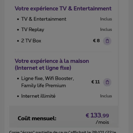
Copie “écran” partielle de ce qu”affichait le 28/01/22 le