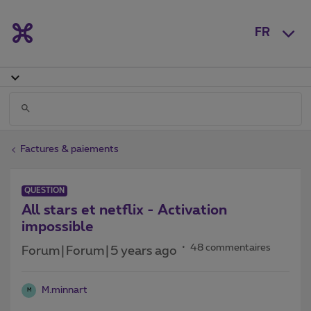
FR
Factures & paiements
QUESTION
All stars et netflix - Activation
impossible
48 commentaires
Forum|Forum|5 years ago
M.minnart
M