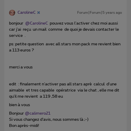
CarolineC
Forum|Forum|5 years ago
bonjour
@CarolineC
pouvez vous l'activer chez moi aussi
car j'ai reçu un mail comme de quoi je devais contacter le
service .
ps: petite question avec all stars mon pack me revient bien
a 113 euros ?
merci a vous
edit : finalement n'activer pas all stars aprè calcul d'une
aimable et tres capable opératrice via le chat , elle me dit
qu'il me revient a 119 ,58 eu
bien à vous
Bonjour
@calimero21
Si vous changez d’avis, nous sommes là ;-)
Bon après-midi!