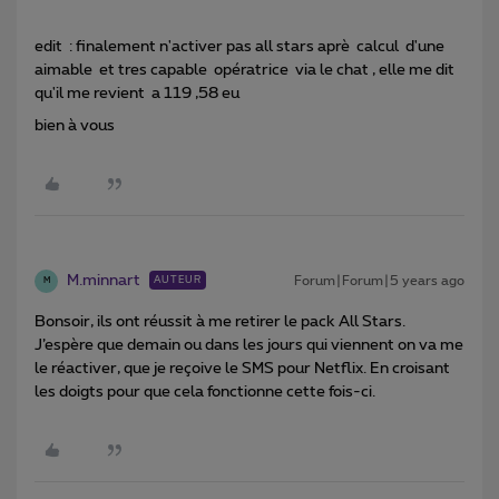
edit : finalement n'activer pas all stars aprè calcul d'une
aimable et tres capable opératrice via le chat , elle me dit
qu'il me revient a 119 ,58 eu
bien à vous
M.minnart
Forum|Forum|5 years ago
AUTEUR
M
Bonsoir, ils ont réussit à me retirer le pack All Stars.
J’espère que demain ou dans les jours qui viennent on va me
le réactiver, que je reçoive le SMS pour Netflix. En croisant
les doigts pour que cela fonctionne cette fois-ci.