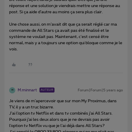
réponse et une solution je viendrais mettre une réponse au
post. Si ça aide d’autre au moins ça sera plus clair.
Une chose aussi, on m’avait dit que ça serait réglé car ma
commande de All Stars ça avait pas été finalisé et le
système ne voulait pas. Maintenant, c'est censé être
normal, mais y a toujours une option qui bloque comme je le
vois.
M.minnart
Forum|Forum|5 years ago
AUTEUR
M
Je viens de m’apercevoir que sur mon My Proximus, dans
TV, il y a un truc bizarre.
J’ai l’option tv Netflix et dans tv combinés j’ai All Stars.
Pourquoi j’ai les deux alors que je ne devrais pas avoir
l’option tv Netflix vu que je l’ai déjà dans All Stars?
J’ai appelé le 0800.33.800, réponse qui ne me plait pas,