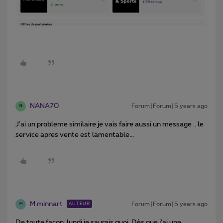
NANA70
Forum|Forum|5 years ago
N
J'ai un probleme similaire je vais faire aussi un message .. le
service apres vente est lamentable...
M.minnart
Forum|Forum|5 years ago
AUTEUR
M
De toute façon, lundi je saurais quoi. Dès que j’ai une