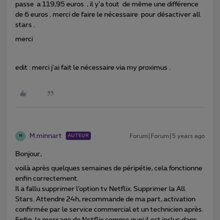
passe a 119,95 euros , il y'a tout de même une différence
de 6 euros . merci de faire le nécessaire pour désactiver all
stars .
merci
edit : merci j'ai fait le nécessaire via my proximus .
M.minnart
Forum|Forum|5 years ago
AUTEUR
M
Bonjour,
voilà après quelques semaines de péripétie, cela fonctionne
enfin correctement.
Il a fallu supprimer l’option tv Netflix. Supprimer la All
Stars. Attendre 24h, recommande de ma part, activation
confirmée par le service commercial et un technicien après.
Enfin, le message de Netflix comme quoi il est inclus dans