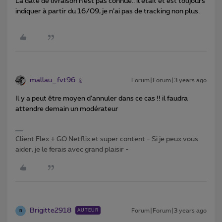
La date de livraison n’est pas connue.. il était et est toujours
indiquer à partir du 16/09, je n’ai pas de tracking non plus.
mallau_fvt96
Forum|Forum|3 years ago
Il y a peut être moyen d’annuler dans ce cas !! il faudra
attendre demain un modérateur
Client Flex + GO Netflix et super content - Si je peux vous
aider, je le ferais avec grand plaisir -
Brigitte2918
Forum|Forum|3 years ago
AUTEUR
B