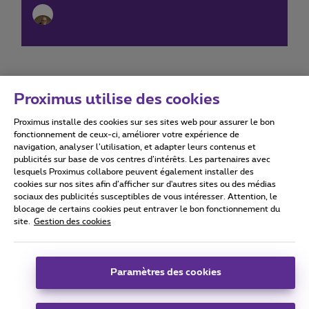
Proximus utilise des cookies
Proximus installe des cookies sur ses sites web pour assurer le bon
Conditions d'utilisation
Accessibility statement
fonctionnement de ceux-ci, améliorer votre expérience de
navigation, analyser l’utilisation, et adapter leurs contenus et
publicités sur base de vos centres d’intérêts. Les partenaires avec
lesquels Proximus collabore peuvent également installer des
cookies sur nos sites afin d’afficher sur d'autres sites ou des médias
sociaux des publicités susceptibles de vous intéresser. Attention, le
Tous droits réservés. ©
2026
Proximus
blocage de certains cookies peut entraver le bon fonctionnement du
site.
Gestion des cookies
Conditions générales, info consommateur
Liste des prix et tarifs
Accessibilité
Vie privée
Politique de gestion des cookies
Cookie manager
Coordonnées de l’entreprise
Paramètres des cookies
Ce site a été créé et est géré conformément au droit belge.
Boulevard du Roi Albert II 27 - B-1030 Bruxelles.