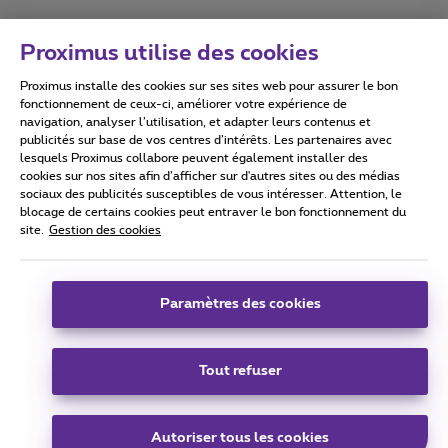
Proximus utilise des cookies
Proximus installe des cookies sur ses sites web pour assurer le bon
Conditions d'utilisation
Accessibility statement
fonctionnement de ceux-ci, améliorer votre expérience de
navigation, analyser l’utilisation, et adapter leurs contenus et
publicités sur base de vos centres d’intérêts. Les partenaires avec
lesquels Proximus collabore peuvent également installer des
cookies sur nos sites afin d’afficher sur d'autres sites ou des médias
sociaux des publicités susceptibles de vous intéresser. Attention, le
Tous droits réservés. ©
2026
Proximus
blocage de certains cookies peut entraver le bon fonctionnement du
site.
Gestion des cookies
Conditions générales, info consommateur
Liste des prix et tarifs
Accessibilité
Vie privée
Politique de gestion des cookies
Cookie manager
Coordonnées de l’entreprise
Paramètres des cookies
Ce site a été créé et est géré conformément au droit belge.
Boulevard du Roi Albert II 27 - B-1030 Bruxelles.
Tout refuser
Carrier & Wholesale Solutions
Autoriser tous les cookies
Proximus Group
|
Telindus