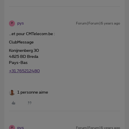
pys
Forum|Forum|6 years ago
P
...et pour CMTelecom.be :
ClubMessage
Konijnenberg 30
4825 BD Breda
Pays-Bas
+31.765212480
1 personne aime
pys
Forum|Forum|6 years ago
P