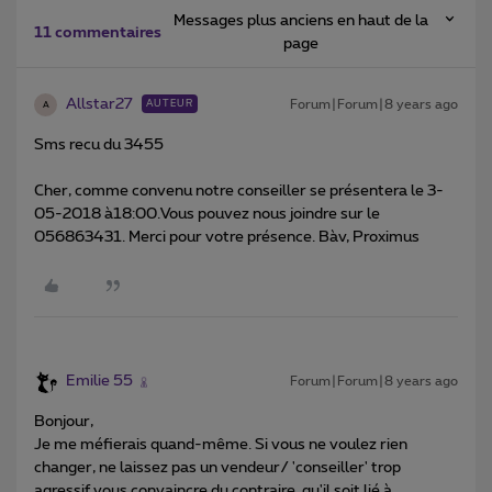
Messages plus anciens en haut de la
11 commentaires
page
Allstar27
Forum|Forum|8 years ago
AUTEUR
A
Sms recu du 3455
Cher, comme convenu notre conseiller se présentera le 3-
05-2018 à18:00.Vous pouvez nous joindre sur le
056863431. Merci pour votre présence. Bàv, Proximus
Emilie 55
Forum|Forum|8 years ago
Bonjour,
Je me méfierais quand-même. Si vous ne voulez rien
changer, ne laissez pas un vendeur/ 'conseiller' trop
agressif vous convaincre du contraire, qu'il soit lié à