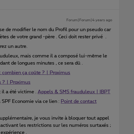
Forum|Forum|4 years ago
se de modifier le nom du Profil pour un pseudo car
tes de votre grand -père . Ceci doit rester privé .
rez un autre.
frauduleux, mais comme il a composé lui-même le
dant de longues minutes , ce sera dû .
 combien ça coûte ? | Proximus
u ? | Proximus
 il a été victime .
Appels & SMS frauduleux | IBPT
u SPF Economie via ce lien :
Point de contact
upplémentaire, je vous invite à bloquer tout appel
tivant les restrictions sur les numéros surtaxés ;
 expérience .