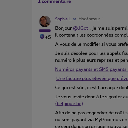
1 commentaire
Sophie L.
Modérateur
Bonjour
@JGot
, je me suis permi
il contenait les coordonnées complè
+5
A vous de le modifier si vous préfé
Je suis désolée pour les appels 
numéro à plusieurs reprises et pen
Numéros payants et SMS payants :
Une facture plus élevée que prév
Ce qui est sûr , c’est l’arnaque dont
Je vous invite donc à le signaler a
(belgique.be)
Afin de ne pas engendrer de coût s
ou sms payant via MyProximus en ac
ce sera donc son unique mauvaise