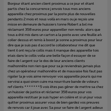
Bonjour étant ancien client proximus a ce jour et étant
partis chez la concurrence j envois tous mes anciens
appareille chez proximus par la poste plus de nouvelles
pendants 2 mois et nous voilà en mars ou je reçois une
misse en demeure de huissiers tonne Robert a bxl me
réclamant 358 euros pour appareiller non rendu alors que
tous a été mis dans un carton a la poste avec une feuille a4
coller dessus et remis à boost je sonne a proximus pour leur
dire que je suis pas d accord le collaborateur me dit que
tient il ont reçu le collis mais il manque des appareille tois
etais dans le collis voila une belle façon d essayer de se
faire de l argent sur le dos de leur anciens clients
malhonnête non rien que pour sa je reviendrais jamais plus
chez un opérateur malhonnête et de mauvaise fois faut pas
rigoler la je vois aime renvoyer vos appareille pouris qui me
servirai a quoi sinon cuire ma nourriture bande de voleurs
ref clients *******5 vois êtes pas gêner de mettre sa chez
un huissier de justice et réclamer 358 euros pour vos
appareille restituer je suis hyper en colère et si un jour vous
quitter proximus assurer vous de bien gardez vos preuves
de renvois car il joue avec Sa pour se faire de l argent adieux