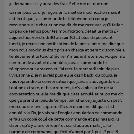
je demande si il y aura des frais? elle me dit que non.
un rien plus tard, je reçois un E mail de modification mais il
est écrit que j’ai commandé le téléphone. du coup je
retourne sur le chat et on me dit de me rassurer, qu’il fallait
un peu de temps pour les modification. c’était le mardi 27.
aujourd’hui, vendredi 30 au soir (Chat plus dispo avant
lundi), je reçois une notification de la poste pour me dire que
mon colis proximus était pris en charge et serait disponible a
l’enlèvement le lundi 2 février? mais entretemps, vu que ma
commande avait été annulée, j’avais commandé le
téléphone sur amazon et l’ai reçu le mercredi soir. de plus
livraison le 2, je n’aurais plus eu le cash back. du coups, je
vais reprendre la conversation que j’avais sauvegardé via
l’option extraire, et bizarrement, il n’y a plus la fin de la
conversation ou elle me dit que c’est annulé et ou pn me dit
que ça prend un peu de temps. par chance j’ai juste un petit
morceau sur une capture d’écran ou on me dit que c’est
annulé. via l’ia, je vais sur l’onglet annulation de commande.
je fais un copié collé de cette commande et par hasard, ils
disent qu’il y à une erreur? et sur d’autres mails j’ai le
numéro de commande qui finit d’abord par 1 puis 2 puis 3