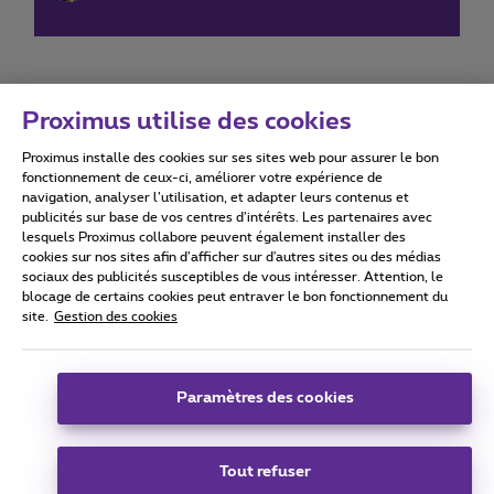
Proximus utilise des cookies
Proximus installe des cookies sur ses sites web pour assurer le bon
Conditions d'utilisation
Accessibility statement
fonctionnement de ceux-ci, améliorer votre expérience de
navigation, analyser l’utilisation, et adapter leurs contenus et
publicités sur base de vos centres d’intérêts. Les partenaires avec
lesquels Proximus collabore peuvent également installer des
cookies sur nos sites afin d’afficher sur d'autres sites ou des médias
sociaux des publicités susceptibles de vous intéresser. Attention, le
Tous droits réservés. ©
2026
Proximus
blocage de certains cookies peut entraver le bon fonctionnement du
site.
Gestion des cookies
Conditions générales, info consommateur
Liste des prix et tarifs
Accessibilité
Vie privée
Politique de gestion des cookies
Cookie manager
Coordonnées de l’entreprise
Paramètres des cookies
Ce site a été créé et est géré conformément au droit belge.
Boulevard du Roi Albert II 27 - B-1030 Bruxelles.
Tout refuser