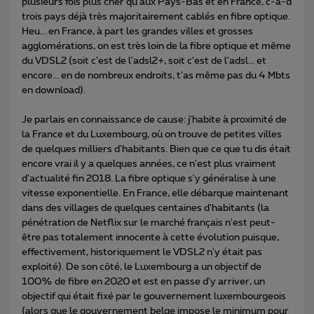
plusieurs fois plus cher qu'aux Pays-Bas et en France, c-à-d
trois pays déjà très majoritairement cablés en fibre optique.
Heu... en France, à part les grandes villes et grosses
agglomérations, on est très loin de la fibre optique et même
du VDSL2 (soit c'est de l'adsl2+, soit c'est de l'adsl... et
encore... en de nombreux endroits, t'as même pas du 4 Mbts
en download).
Je parlais en connaissance de cause: j'habite à proximité de
la France et du Luxembourg, où on trouve de petites villes
de quelques milliers d'habitants. Bien que ce que tu dis était
encore vrai il y a quelques années, ce n'est plus vraiment
d'actualité fin 2018. La fibre optique s'y généralise à une
vitesse exponentielle. En France, elle débarque maintenant
dans des villages de quelques centaines d'habitants (la
pénétration de Netflix sur le marché français n'est peut-
être pas totalement innocente à cette évolution puisque,
effectivement, historiquement le VDSL2 n'y était pas
exploité). De son côté, le Luxembourg a un objectif de
100% de fibre en 2020 et est en passe d'y arriver, un
objectif qui était fixé par le gouvernement luxembourgeois
(alors que le gouvernement belge impose le minimum pour