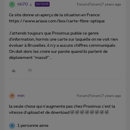
titi70
Forum|Forum|7 years ago
AUTEUR
T
Ce site donne un aperçu de la situation en France:
https://www.ariase.com/box/carte-fibre-optique
J'attends toujours que Proximus publie ce genre
d'information, hormis une carte sur laquelle on ne voit rien
évoluer à Bruxelles, il n'y a aucuns chiffres communiqués.
On doit donc les croire sur parole quand ils parlent de
déploiement "massif"...
min
Forum|Forum|7 years ago
M
la seule chose qui n'augmente pas chez Proximus c'est la
vitesse d'upload et de download 🤣 🤣 🤣 🤣 🤣 🤣 🤣 🤣
1 personne aime
N