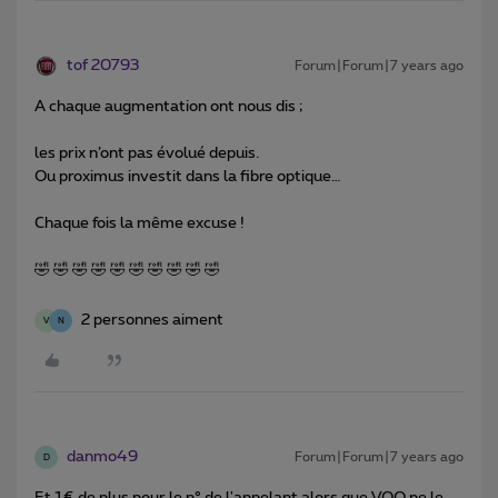
tof 20793
Forum|Forum|7 years ago
A chaque augmentation ont nous dis ;
les prix n’ont pas évolué depuis.
Ou proximus investit dans la fibre optique…
Chaque fois la même excuse !
🤣 🤣 🤣 🤣 🤣 🤣 🤣 🤣 🤣 🤣
2 personnes aiment
V
N
danmo49
Forum|Forum|7 years ago
D