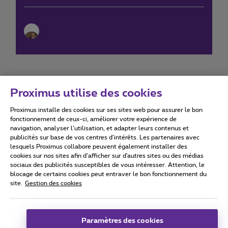
Proximus utilise des cookies
Proximus installe des cookies sur ses sites web pour assurer le bon
Conditions d'utilisation
Accessibility statement
fonctionnement de ceux-ci, améliorer votre expérience de
navigation, analyser l’utilisation, et adapter leurs contenus et
publicités sur base de vos centres d’intérêts. Les partenaires avec
lesquels Proximus collabore peuvent également installer des
cookies sur nos sites afin d’afficher sur d'autres sites ou des médias
sociaux des publicités susceptibles de vous intéresser. Attention, le
Tous droits réservés. ©
2026
Proximus
blocage de certains cookies peut entraver le bon fonctionnement du
site.
Gestion des cookies
Conditions générales, info consommateur
Liste des prix et tarifs
Accessibilité
Vie privée
Politique de gestion des cookies
Cookie manager
Coordonnées de l’entreprise
Paramètres des cookies
Ce site a été créé et est géré conformément au droit belge.