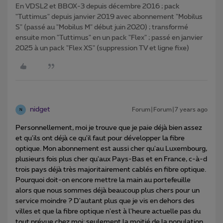
En VDSL2 et BBOX-3 depuis décembre 2016 ; pack
"Tuttimus" depuis janvier 2019 avec abonnement "Mobilus
S" (passé au "Mobilus M" début juin 2020) ; transformé
ensuite mon "Tuttimus" en un pack "Flex" ; passé en janvier
2025 à un pack "Flex XS" (suppression TV et ligne fixe)
nidget
Forum|Forum|7 years ago
N
Personnellement, moi je trouve que je paie déjà bien assez
et qu'ils ont déjà ce qu'il faut pour développer la fibre
optique. Mon abonnement est aussi cher qu'au Luxembourg,
plusieurs fois plus cher qu'aux Pays-Bas et en France, c-à-d
trois pays déjà très majoritairement cablés en fibre optique.
Pourquoi doit-on encore mettre la main au portefeuille
alors que nous sommes déjà beaucoup plus chers pour un
service moindre ? D'autant plus que je vis en dehors des
villes et que la fibre optique n'est à l'heure actuelle pas du
tout prévue chez moi: seulement la moitié de la population