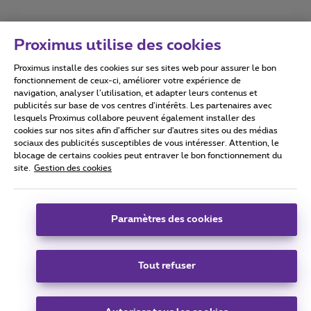
Proximus utilise des cookies
Proximus installe des cookies sur ses sites web pour assurer le bon
Conditions d'utilisation
Accessibility statement
fonctionnement de ceux-ci, améliorer votre expérience de
navigation, analyser l’utilisation, et adapter leurs contenus et
publicités sur base de vos centres d’intérêts. Les partenaires avec
lesquels Proximus collabore peuvent également installer des
cookies sur nos sites afin d’afficher sur d'autres sites ou des médias
sociaux des publicités susceptibles de vous intéresser. Attention, le
Tous droits réservés. ©
2026
Proximus
blocage de certains cookies peut entraver le bon fonctionnement du
site.
Gestion des cookies
Conditions générales, info consommateur
Liste des prix et tarifs
Accessibilité
Vie privée
Politique de gestion des cookies
Cookie manager
Coordonnées de l’entreprise
Paramètres des cookies
Ce site a été créé et est géré conformément au droit belge.
Boulevard du Roi Albert II 27 - B-1030 Bruxelles.
Tout refuser
Carrier & Wholesale Solutions