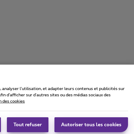
nalyser l’utilisation, et adapter leurs contenus et publicités sur
in d’afficher sur d'autres sites ou des médias sociaux des
n des cookies
rrier & Wholesale Solutions
oximus Group
|
Telindus
Tout refuser
Autoriser tous les cookies
bs
|
Sitemap