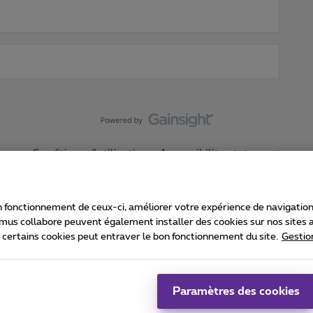
Conditions d'utilisation
Accessibility statement
 fonctionnement de ceux-ci, améliorer votre expérience de navigation, a
imus collabore peuvent également installer des cookies sur nos sites af
e certains cookies peut entraver le bon fonctionnement du site.
Gestio
Proximus
consommateur
Liste des prix et tarifs
Accessibilité
stion des cookies
Cookie manager
Coordonnées de l’entreprise
Ca
é conformément au droit belge.
Pr
Paramètres des cookies
 - B-1030 Bruxelles.
Jo