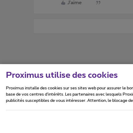
J'aime
Proximus utilise des cookies
Proximus installe des cookies sur ses sites web pour assurer le bon
base de vos centres d’intérêts. Les partenaires avec lesquels Prox
publicités susceptibles de vous intéresser. Attention, le blocage d
Tous droits réservés. ©
2026
Conditions générales, info 
Vie privée
Politique de ge
Ce site a été créé et est gér
Boulevard du Roi Albert II 27