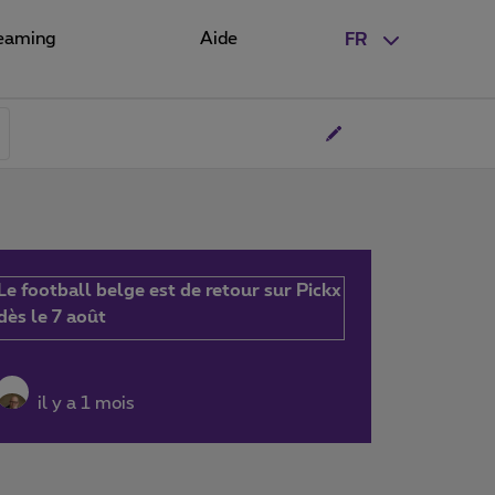
eaming
Aide
FR
Le football belge est de retour sur Pickx
dès le 7 août
il y a 1 mois