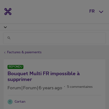
FR
Factures & paiements
RÉPONDU
Bouquet Multi FR impossible à
supprimer
5 commentaires
Forum|Forum|6 years ago
Cortan
C