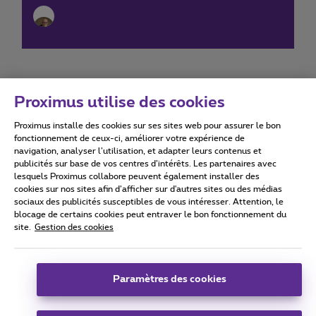
Proximus utilise des cookies
Proximus installe des cookies sur ses sites web pour assurer le bon
Conditions d'utilisation
Accessibility statement
fonctionnement de ceux-ci, améliorer votre expérience de
navigation, analyser l’utilisation, et adapter leurs contenus et
publicités sur base de vos centres d’intérêts. Les partenaires avec
lesquels Proximus collabore peuvent également installer des
cookies sur nos sites afin d’afficher sur d'autres sites ou des médias
sociaux des publicités susceptibles de vous intéresser. Attention, le
Tous droits réservés. ©
2026
Proximus
blocage de certains cookies peut entraver le bon fonctionnement du
site.
Gestion des cookies
Conditions générales, info consommateur
Liste des prix et tarifs
Accessibilité
Vie privée
Politique de gestion des cookies
Cookie manager
Coordonnées de l’entreprise
Paramètres des cookies
Ce site a été créé et est géré conformément au droit belge.
Boulevard du Roi Albert II 27 - B-1030 Bruxelles.