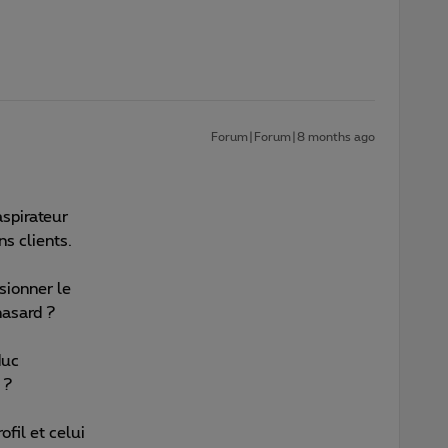
Forum|Forum|8 months ago
aspirateur
ns clients.
sionner le
hasard ?
duc
 ?
fil et celui