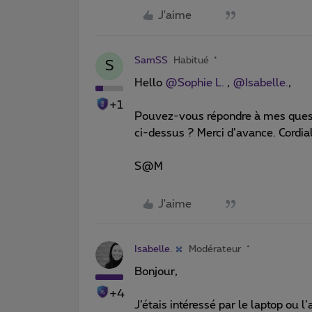
J'aime
SamSS
Habitué
S
Hello ​
@Sophie L.
,
@Isabelle.
,
+1
Pouvez-vous répondre à mes ques
ci-dessus ? Merci d’avance. Cordi
S@M
J'aime
Isabelle.
Modérateur
Bonjour,
+4
J’étais intéressé par le laptop ou l’