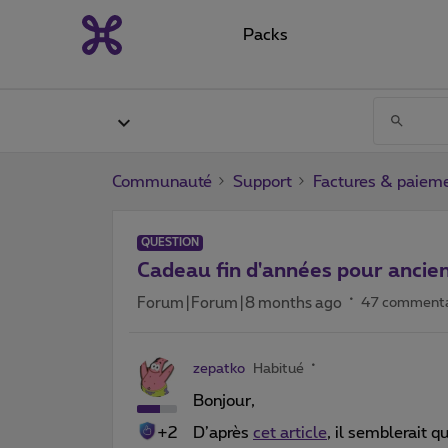
Packs
Communauté
Support
Factures & paiem
QUESTION
Cadeau fin d'années pour ancien
Forum|Forum|8 months ago
47 commenta
zepatko
Habitué
Bonjour,
+2
D’après
cet article
, il semblerait 