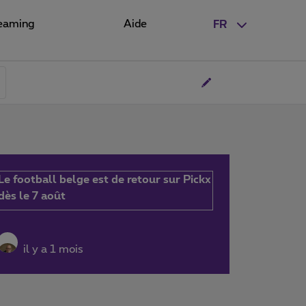
eaming
Aide
FR
Le football belge est de retour sur Pickx
dès le 7 août
il y a 1 mois