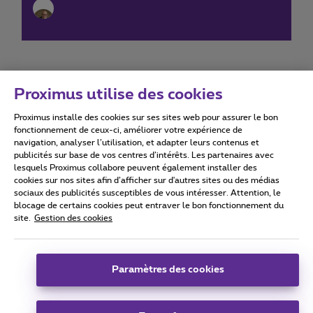
Proximus utilise des cookies
Proximus installe des cookies sur ses sites web pour assurer le bon
Conditions d'utilisation
Accessibility statement
fonctionnement de ceux-ci, améliorer votre expérience de
navigation, analyser l’utilisation, et adapter leurs contenus et
publicités sur base de vos centres d’intérêts. Les partenaires avec
lesquels Proximus collabore peuvent également installer des
cookies sur nos sites afin d’afficher sur d'autres sites ou des médias
sociaux des publicités susceptibles de vous intéresser. Attention, le
Tous droits réservés. ©
2026
Proximus
blocage de certains cookies peut entraver le bon fonctionnement du
site.
Gestion des cookies
Conditions générales, info consommateur
Liste des prix et tarifs
Accessibilité
Vie privée
Politique de gestion des cookies
Cookie manager
Coordonnées de l’entreprise
Paramètres des cookies
Ce site a été créé et est géré conformément au droit belge.
Boulevard du Roi Albert II 27 - B-1030 Bruxelles.