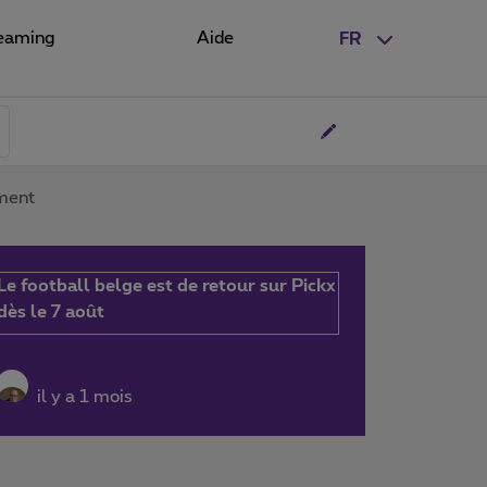
eaming
Aide
FR
ment
Le football belge est de retour sur Pickx
dès le 7 août
il y a 1 mois