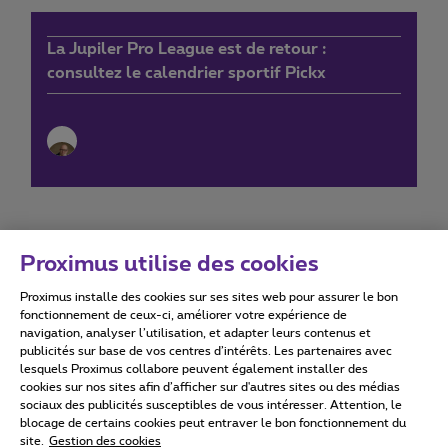
La Jupiler Pro League est de retour :
consultez le calendrier sportif Pickx
Proximus utilise des cookies
Proximus installe des cookies sur ses sites web pour assurer le bon
Conditions d'utilisation
Accessibility statement
fonctionnement de ceux-ci, améliorer votre expérience de
navigation, analyser l’utilisation, et adapter leurs contenus et
publicités sur base de vos centres d’intérêts. Les partenaires avec
lesquels Proximus collabore peuvent également installer des
cookies sur nos sites afin d’afficher sur d'autres sites ou des médias
sociaux des publicités susceptibles de vous intéresser. Attention, le
Tous droits réservés. ©
2026
Proximus
blocage de certains cookies peut entraver le bon fonctionnement du
site.
Gestion des cookies
Conditions générales, info consommateur