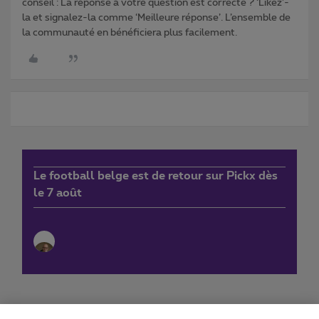
conseil : La réponse à votre question est correcte ? ‘Likez’-
la et signalez-la comme ‘Meilleure réponse’. L’ensemble de
la communauté en bénéficiera plus facilement.
Le football belge est de retour sur Pickx dès
le 7 août